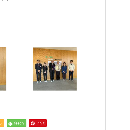
S
feedly
Pin it