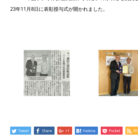
23年11月8日に表彰授与式が開かれました。
Tweet
Share
+1
Hatena
Pocket
RS