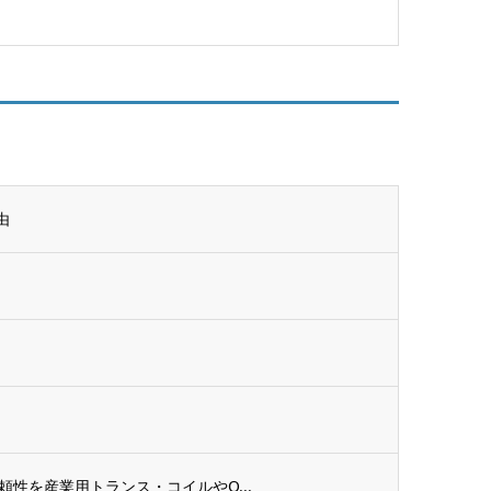
由
頼性を産業用トランス・コイルやO...